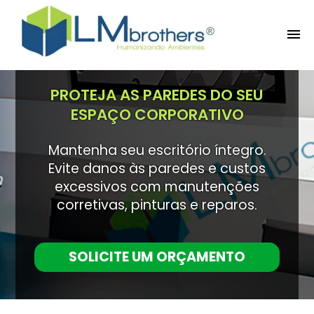
PROTETORES DE PAREDE
PROTEJA AS PAREDES DO SEU
ESPAÇO CORPORATIVO
PLACAS PROTETORAS
Mantenha seu escritório íntegro.
PROTETORES DE QUINA
Evite danos às paredes e custos
excessivos com manutenções
corretivas, pinturas e reparos.
CONTATO
SOLICITE UM ORÇAMENTO