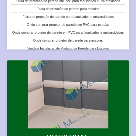
Faixa de proteção de parede em PVC para faculdades e universidades
Protetor de Parede para Empresas
Faixa de proteção de parede para escolas
Protetor de Parede para Escritórios
Faixa de proteção de parede para faculdades e universidades
Protetor de Parede Tipo Corrimão em PVC para Empresas
Onde comprar protetor de parede em PVC para escolas
Protetor de Parede Tipo Corrimão em PVC para Escritórios
Onde comprar protetor de parede em PVC para faculdades e universidades
Protetor de Parede Tipo Corrimão para Cadeiras
Onde comprar protetor de parede para escolas
Protetor de Parede Tipo Corrimão para Empresas
Venda e Instalação de Protetor de Parede para Escolas
Protetor de Parede Tipo Corrimão para Escritórios
Venda e Instalação de Protetor de Parede para Faculdades e Universidades
Venda e Instalação de Protetor de Parede em PVC para Empresas
Venda e Instalação de Protetor de Parede em PVC para Escolas
Venda e Instalação de Protetor de Parede em PVC para Escritórios
Venda e Instalação de Protetor de Parede em PVC para Faculdades e
Venda e Instalação de Protetor de Parede para Cadeiras
Universidades
Venda e Instalação de Protetor de Parede para Empresas
Preço de Protetor de Parede para Escolas
Placa de Proteção de Parede em PVC para Escritórios
Preço de Protetor de Parede para Faculdades e Universidades
Venda e Instalação de Protetor de Parede para Escritórios
Preço de Protetor de Parede em PVC para Faculdades e Universidades
Protetor de Parede para Escolas
Protetor de Parede para Faculdades e Universidades
Protetor de Parede em PVC para Escolas
Protetor de Parede em PVC para Faculdades e Universidades