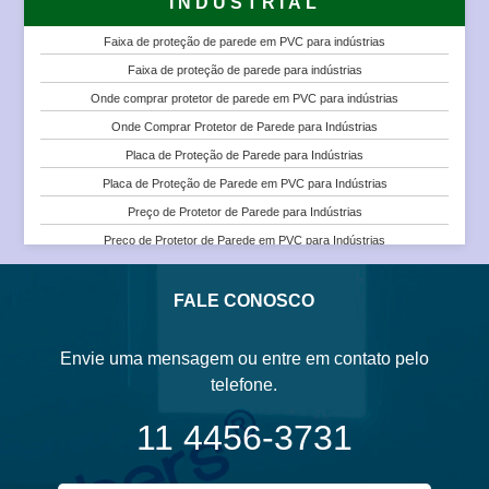
INDUSTRIAL
Protetor de Parede Tipo Corrimão para Escolas
Faixa de proteção de parede em PVC para indústrias
Protetor de Parede Tipo Corrimão para Faculdades e Universidades
Faixa de proteção de parede para indústrias
Protetor de Parede Tipo Corrimão em PVC para Escolas
Onde comprar protetor de parede em PVC para indústrias
Protetor de Parede Tipo Corrimão em PVC para Faculdades e
Onde Comprar Protetor de Parede para Indústrias
Universidades
Placa de Proteção de Parede para Indústrias
Onde Comprar Protetor de Parede para Faculdades e Universidades
Placa de Proteção de Parede em PVC para Indústrias
Placa de Proteção de Parede para Escolas
Preço de Protetor de Parede para Indústrias
Placa de Proteção de Parede para Faculdades e Universidades
Preço de Protetor de Parede em PVC para Indústrias
Placa de Proteção de Parede em PVC para Escolas
Preço de Protetor de Parede para Indústrias
Placa de Proteção de Parede em PVC para Faculdades e Universidades
Protetor de Parede em PVC para Indústrias
FALE CONOSCO
Preço de Protetor de Parede em PVC para Escolas
Protetor de Parede Tipo Corrimão para Indústrias
Protetor de Parede Tipo Corrimão em PVC para Indústrias
Envie uma mensagem ou entre em contato pelo
Venda e Instalação de Protetor de Parede para Indústrias
telefone.
Venda e Instalação de Protetor de Parede em PVC para Indústrias
11 4456-3731