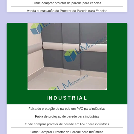
Onde comprar protetor de parede para escolas
Protetor de Parede Tipo Corrimão para Empresas
Venda e Instalação de Protetor de Parede para Escolas
Protetor de Parede Tipo Corrimão para Escritórios
Venda e Instalação de Protetor de Parede para Faculdades e Universidades
Venda e Instalação de Protetor de Parede em PVC para Empresas
Venda e Instalação de Protetor de Parede em PVC para Escolas
Venda e Instalação de Protetor de Parede em PVC para Escritórios
Venda e Instalação de Protetor de Parede em PVC para Faculdades e
Venda e Instalação de Protetor de Parede para Cadeiras
Universidades
Venda e Instalação de Protetor de Parede para Empresas
Preço de Protetor de Parede para Escolas
Placa de Proteção de Parede em PVC para Escritórios
Preço de Protetor de Parede para Faculdades e Universidades
Venda e Instalação de Protetor de Parede para Escritórios
Preço de Protetor de Parede em PVC para Faculdades e Universidades
Protetor de Parede para Escolas
Protetor de Parede para Faculdades e Universidades
Protetor de Parede em PVC para Escolas
Protetor de Parede em PVC para Faculdades e Universidades
INDUSTRIAL
Protetor de Parede Tipo Corrimão para Escolas
Faixa de proteção de parede em PVC para indústrias
Protetor de Parede Tipo Corrimão para Faculdades e Universidades
Faixa de proteção de parede para indústrias
Protetor de Parede Tipo Corrimão em PVC para Escolas
Onde comprar protetor de parede em PVC para indústrias
Protetor de Parede Tipo Corrimão em PVC para Faculdades e
Onde Comprar Protetor de Parede para Indústrias