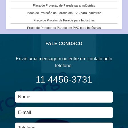
Universidades
Placa de Proteção de Parede para Indústrias
Onde Comprar Protetor de Parede para Faculdades e Universidades
Placa de Proteção de Parede em PVC para Indústrias
Placa de Proteção de Parede para Escolas
Preço de Protetor de Parede para Indústrias
Placa de Proteção de Parede para Faculdades e Universidades
Preço de Protetor de Parede em PVC para Indústrias
Placa de Proteção de Parede em PVC para Escolas
Preço de Protetor de Parede para Indústrias
Placa de Proteção de Parede em PVC para Faculdades e Universidades
Protetor de Parede em PVC para Indústrias
FALE CONOSCO
Preço de Protetor de Parede em PVC para Escolas
Protetor de Parede Tipo Corrimão para Indústrias
Protetor de Parede Tipo Corrimão em PVC para Indústrias
Envie uma mensagem ou entre em contato pelo
Venda e Instalação de Protetor de Parede para Indústrias
telefone.
Venda e Instalação de Protetor de Parede em PVC para Indústrias
11 4456-3731