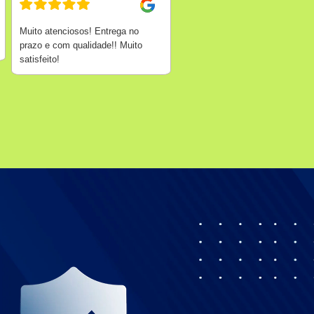
Muito atenciosos! Entrega no
prazo e com qualidade!! Muito
satisfeito!