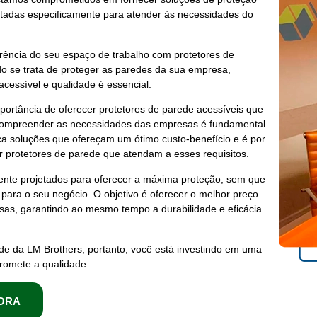
etadas especificamente para atender às necessidades do
arência do seu espaço de trabalho com
protetores de
o se trata de
proteger
as
paredes
da sua
empresa
,
acessível e qualidade é essencial.
portância de oferecer
protetores de parede
acessíveis que
ompreender as necessidades das
empresas
é fundamental
 soluções que ofereçam um ótimo custo-benefício e é por
er
protetores de parede
que atendam a esses requisitos.
nte projetados para oferecer a máxima
proteção
, sem que
s para o seu negócio. O objetivo é oferecer o melhor
preço
esas
, garantindo ao mesmo tempo a durabilidade e eficácia
ede
da LM Brothers, portanto, você está investindo em uma
omete a qualidade.
ORA