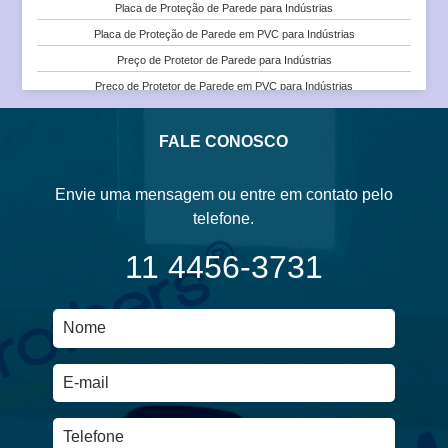
Placa de Proteção de Parede para Indústrias
Onde Comprar Protetor de Parede para Faculdades e Universidades
Placa de Proteção de Parede em PVC para Indústrias
Placa de Proteção de Parede para Escolas
Preço de Protetor de Parede para Indústrias
Placa de Proteção de Parede para Faculdades e Universidades
Preço de Protetor de Parede em PVC para Indústrias
Placa de Proteção de Parede em PVC para Escolas
Preço de Protetor de Parede para Indústrias
Placa de Proteção de Parede em PVC para Faculdades e Universidades
Protetor de Parede em PVC para Indústrias
FALE CONOSCO
Preço de Protetor de Parede em PVC para Escolas
Protetor de Parede Tipo Corrimão para Indústrias
Protetor de Parede Tipo Corrimão em PVC para Indústrias
Envie uma mensagem ou entre em contato pelo
Venda e Instalação de Protetor de Parede para Indústrias
telefone.
Venda e Instalação de Protetor de Parede em PVC para Indústrias
11 4456-3731